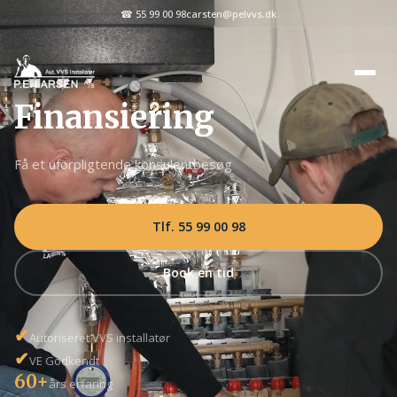
☎ 55 99 00 98
carsten@pelvvs.dk
Finansiering
Få et uforpligtende konsulentbesøg
Tlf. 55 99 00 98
Book en tid
✔
Autoriseret VVS installatør
✔
VE Godkendt
60+
års erfaring